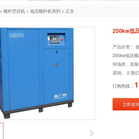
>
螺杆空压机
>
低压螺杆机系列
> 正文
250kw
产品分类： 低
250kw低
何场所。其噪
原则。 2.
1
订购热线：
立即咨