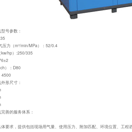
机型号参数：
35
力（m³/min/MPa）：52/0.4
/hp）:250/335
76±2
ch）：D80
4500
机外形尺寸：
m
m
m
机完善的服务体系：
具体要求，提供包括现场用气量、使用压力、附加匹配、环境位置、工程