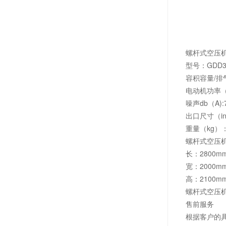
螺杆式空压
型号：GDD3
容积容量/排气压
电动机功率（kw
噪声db（A):
出口尺寸（in
重量（kg）：
螺杆式空压
长：2800m
宽：2000m
高：2100m
螺杆式空压
售前服务
根据客户的