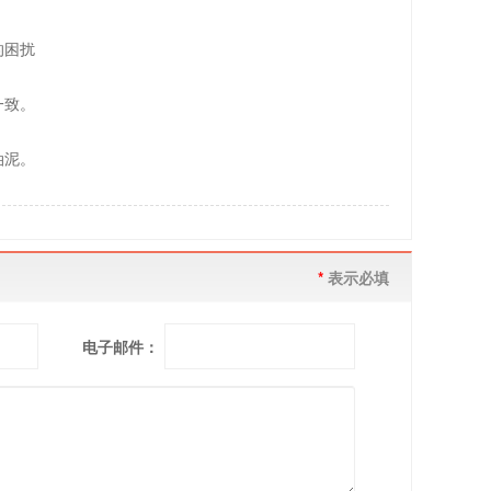
的困扰
一致。
油泥。
*
表示必填
电子邮件：