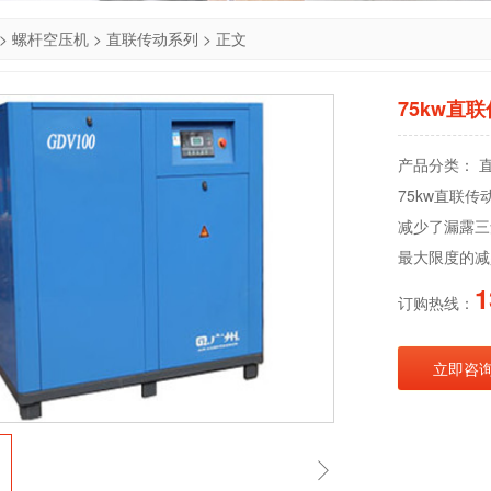
>
螺杆空压机
>
直联传动系列
> 正文
75kw直
产品分类： 直
75kw直联
减少了漏露三
最大限度的减
1
订购热线：
立即咨