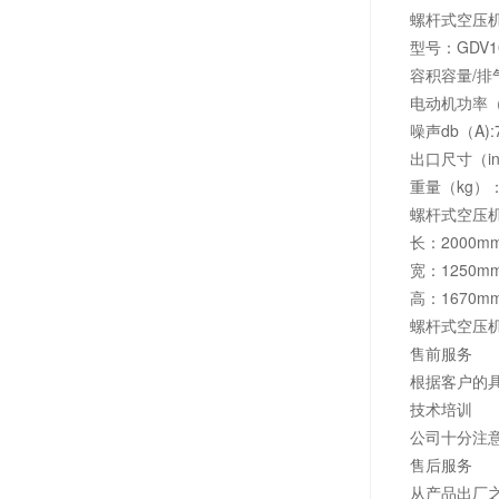
螺杆式空压
型号：GDV1
容积容量/排气压力（
电动机功率（kw
噪声db（A):
出口尺寸（in
重量（kg）：
螺杆式空压
长：2000m
宽：1250m
高：1670m
螺杆式空压
售前服务
根据客户的
技术培训
公司十分注
售后服务
从产品出厂