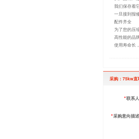
我们保存着
一旦接到报
配件齐全
为了您的压
高性能的品
使用寿命长
采购：75kw
*
联系
*
采购意向描