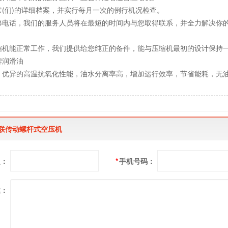
它(们)的详细档案，并实行每月一次的例行机况检查。
修电话，我们的服务人员将在最短的时间内与您取得联系，并全力解决你
缩机能正常工作，我们提供给您纯正的备件，能与压缩机最初的设计保持
牌润滑油
，优异的高温抗氧化性能，油水分离率高，增加运行效率，节省能耗，无
直联传动螺杆式空压机
人：
*
手机号码：
述：