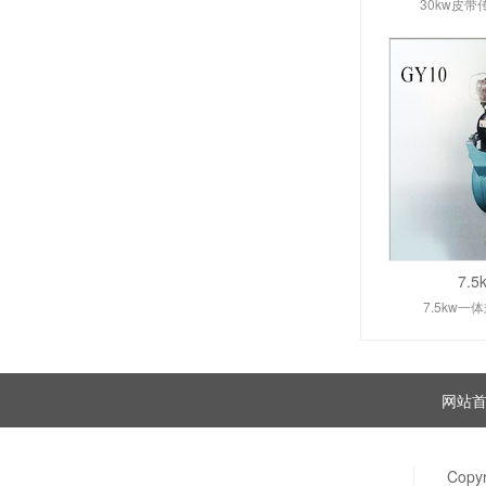
30kw皮
7.
7.5kw一
网站
Copy