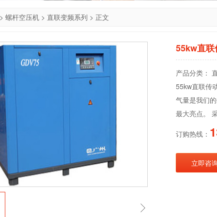
>
螺杆空压机
>
直联变频系列
> 正文
55kw直
产品分类： 直
55kw直联
气量是我们的
最大亮点。 
1
订购热线：
立即咨