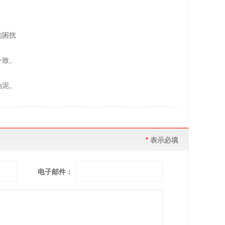
的困扰
一致。
油泥。
*
表示必填
电子邮件：