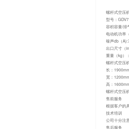
螺杆式空压
型号：GDV7
容积容量/排气压力（
电动机功率（kw
噪声db（A):
出口尺寸（in
重量（kg）：
螺杆式空压
长：1900m
宽：1200m
高：1600m
螺杆式空压
售前服务
根据客户的
技术培训
公司十分注
售后服务