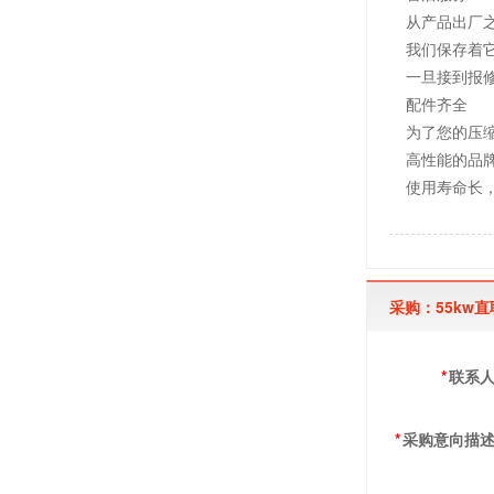
从产品出厂
我们保存着
一旦接到报
配件齐全
为了您的压
高性能的品
使用寿命长
采购：55kw
*
联系
*
采购意向描