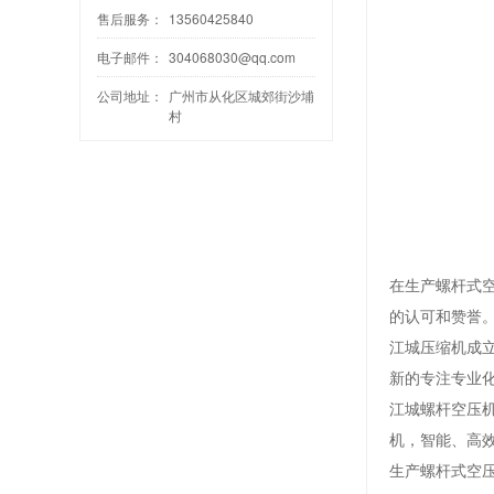
售后服务：
13560425840
电子邮件：
304068030@qq.com
公司地址：
广州市从化区城郊街沙埔
村
在生产螺杆式
的认可和赞誉
江城压缩机成立
新的专注专业化
江城螺杆空压机
机，智能、高效
生产螺杆式空