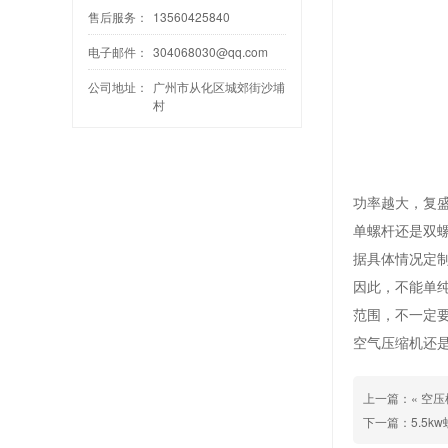
售后服务：
13560425840
电子邮件：
304068030@qq.com
公司地址：
广州市从化区城郊街沙埔
村
功率越大，复盛
单螺杆还是双
据具体情况定
因此，不能单
范围，不一定
空气压缩机还
上一篇：«
空压
下一篇：
5.5