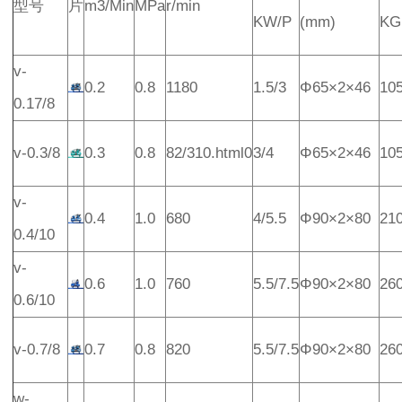
型号
片
m3/Min
MPa
r/min
KW/P
(mm)
KG
v-
0.2
0.8
1180
1.5/3
Φ65×2×46
10
0.17/8
v-0.3/8
0.3
0.8
82/310.html0
3/4
Φ65×2×46
10
v-
0.4
1.0
680
4/5.5
Φ90×2×80
21
0.4/10
v-
0.6
1.0
760
5.5/7.5
Φ90×2×80
26
0.6/10
v-0.7/8
0.7
0.8
820
5.5/7.5
Φ90×2×80
26
w-