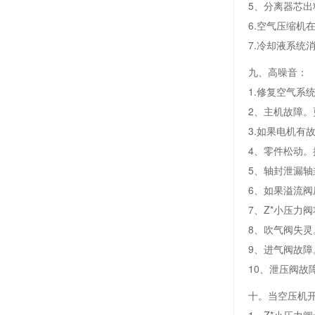
5、分离器芯
6.空气压缩机
7.冷却液系统
九、高噪音：
1.修复空气系
2、主机故障。
3.如果电机有
4、零件松动。
5、轴封泄漏
6、如果溢流
7、Z*小压力
8、吹气阀失灵
9、进气阀故障
10、泄压阀故
十。当空压机