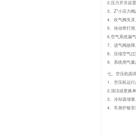
2.压力开关设
3、Z*小压力
4、吹气阀失灵
5、传动带打滑
6.空气系统漏
7、进气阀故障
8、压缩空气
9、系统用气
七。空压机因
1、空压机运
2.清洁或更换
3、冷却器堵塞
4、车身护板