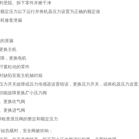
出料受阻。拆下零件并擦干净
在额定压力以下运行并将机器压力设置为正确的额定值
消耗修复泄漏
统的泄漏
更换主机
故障，更换电机
拧紧松动的零件
轴封缺陷安装主机轴封箱
阀压力开关故障或压力传感器设置错误，更换压力开关，或将机器压力设置
阀功能故障更换Z*小压力阀
。更换吹气阀
。更换进气阀
障检查泄压阀的整定和额定压力
开始负载时，安全阀被吹响：