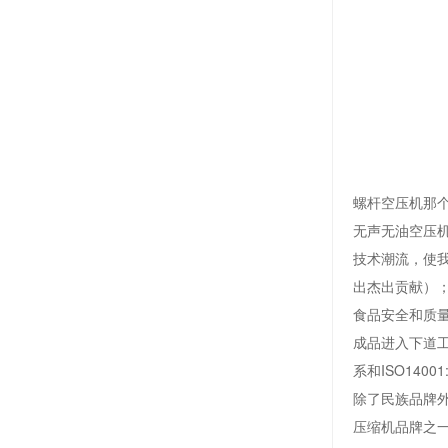
螺杆空压机那
无声无油空压
技术潮流，使
出杰出贡献）；
食品安全和质
成品进入下道工
系和ISO140
除了民族品牌
压缩机品牌之