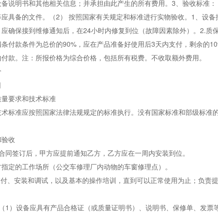
设备说明书和其他相关信息；并承担由此产生的所有费用。3、验收标准：
等应具备的文件。（2） 按照国家有关规定和标准进行实物验收。1、设
，应确保接到维修通知后，在24小时内修复到位（故障因素除外）。2.
条付款条件为总价的90%，应在产品准备好使用后3天内支付，剩余的1
内付款。注：所报价格为综合价格，包括所有税费。不收取额外费用。
价
日
质量要求和技术标准
技术标准应按照国家法律法规规定的标准执行。没有国家标准和部级标准
和验收
：合同签订后，甲方应提前通知乙方，乙方应在一周内安装到位。
方指定的工作场所（公交车修理厂内动物的车窗修理点）。
的交付、安装和调试，以及基本的操作培训，直到可以正常使用为止；负责
：（1）设备应具有产品合格证（或质量证明书）、说明书、保修单、发票