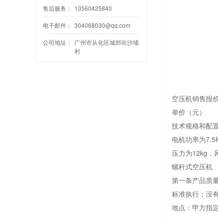
售后服务：
13560425840
电子邮件：
304068030@qq.com
公司地址：
广州市从化区城郊街沙埔
村
空压机销售报
单价（元）
技术规格和配
电机功率为7.5
压力为12kg，
螺杆式空压机
第一条产品质
标准执行；没
地点：甲方指